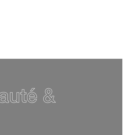
auté &