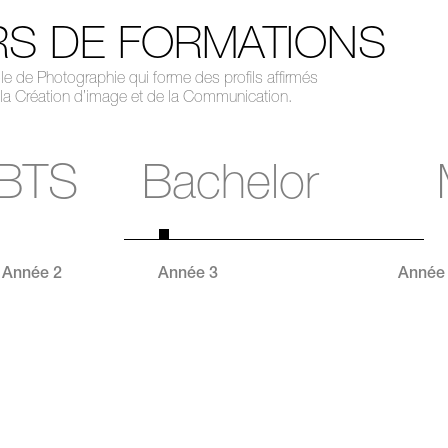
S DE FORMATIONS
 de Photographie qui forme des profils affirmés
 la Création d’image et de la Communication.
BTS
Bachelor
Année 2
Année 3
Année