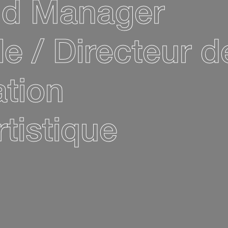
and Manager
e / Directeur d
tion
rtistique