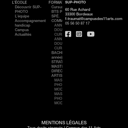
SUP-PHOTO
L’ÉCOLE
FORMATIONS
ÉVÉNEMENTS
CAMP
Découvrir SUP-
Cursus
PORTES
Cam
60 Rue Achard
PHOTO
BTS PHOTO /
OUVERTES –
de
33300 Bordeaux
L’équipe
SPÉ.
NICE
Bord
f-traumat@campusdes11arts.com
Accompagnement
COMMUNICATION
STAGE
Cam
05 56 50 87 17
handicap
ANNÉE 1
DÉCOUVERTE
de N
Campus
DOUBLE
– NICE
Actualités
CURSUS
PORTES
ANNÉE 2
OUVERTES –
DOUBLE
BORDEAUX
CURSUS
STAGE
BACHELOR (3ème
DÉCOUVERTE
année) IMAGE &
– BORDEAUX
STRATÉGIE
MASTÈRE
DIRECTION
ARTISTIQUE 360°
MASTÈRE 1
PHOTO,
MODE & LUXE
MASTÈRE 2
PHOTO,
MODE & LUXE
MENTIONS LÉGALES