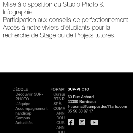
Mise à disposition du Studio Photo &
Infographie
Participation aux conseils de perfectionnement
Accès à notre viviers d’étudiants pour la
recherche de Stage ou de Projets tutorés.
SUP-PHOTO
L’ÉCOLE
FORMATIONS
ÉVÉNEMENTS
CAMP
Découvrir SUP-
Cursus
PORTES
Cam
60 Rue Achard
PHOTO
BTS PHOTO /
OUVERTES –
de
33300 Bordeaux
L’équipe
SPÉ.
NICE
Bord
f-traumat@campusdes11arts.com
Accompagnement
COMMUNICATION
STAGE
Cam
05 56 50 87 17
handicap
ANNÉE 1
DÉCOUVERTE
de N
Campus
DOUBLE
– NICE
Actualités
CURSUS
PORTES
ANNÉE 2
OUVERTES –
DOUBLE
BORDEAUX