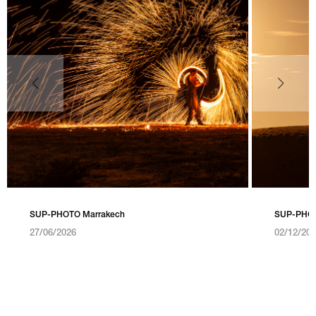
SUP-PHOTO Marrakech
SUP-PHOTO
27/06/2026
02/12/20