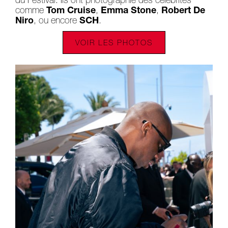
du Festival. Ils ont photographié des célébrités
comme
Tom Cruise
,
Emma Stone
,
Robert De
Niro
, ou encore
SCH
.
VOIR LES PHOTOS