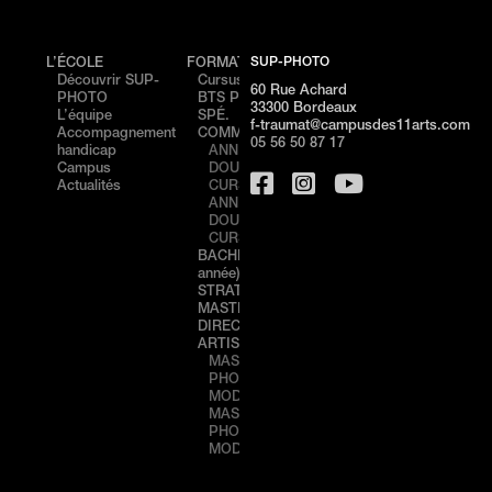
SUP-PHOTO
L’ÉCOLE
FORMATIONS
ÉVÉNEMENTS
CAMP
Découvrir SUP-
Cursus
PORTES
Cam
60 Rue Achard
PHOTO
BTS PHOTO /
OUVERTES –
de
33300 Bordeaux
L’équipe
SPÉ.
NICE
Bord
f-traumat@campusdes11arts.com
Accompagnement
COMMUNICATION
STAGE
Cam
05 56 50 87 17
handicap
ANNÉE 1
DÉCOUVERTE
de N
Campus
DOUBLE
– NICE
Actualités
CURSUS
PORTES
ANNÉE 2
OUVERTES –
DOUBLE
BORDEAUX
CURSUS
STAGE
BACHELOR (3ème
DÉCOUVERTE
année) IMAGE &
– BORDEAUX
STRATÉGIE
MASTÈRE
DIRECTION
ARTISTIQUE 360°
MASTÈRE 1
PHOTO,
MODE & LUXE
MASTÈRE 2
PHOTO,
MODE & LUXE