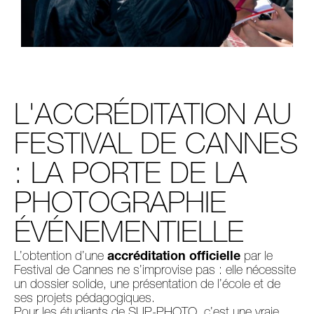
L'ACCRÉDITATION AU
FESTIVAL DE CANNES
: LA PORTE DE LA
PHOTOGRAPHIE
ÉVÉNEMENTIELLE
L’obtention d’une
accréditation officielle
par le
Festival de Cannes ne s’improvise pas : elle nécessite
un dossier solide, une présentation de l’école et de
ses projets pédagogiques.
Pour les étudiants de SUP-PHOTO, c’est une vraie