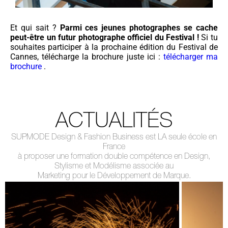
Et qui sait ?
Parmi ces jeunes photographes se cache
peut-être un futur photographe officiel du Festival !
Si tu
souhaites participer à la prochaine édition du Festival de
Cannes, télécharge la brochure juste ici :
télécharger ma
brochure
.
ACTUALITÉS
SUPMODE Design & Fashion Business est LA seule école en
France
à proposer une formation double compétence en Design,
Stylisme et Modélisme associée au
Marketing pour le Développement de Marque.