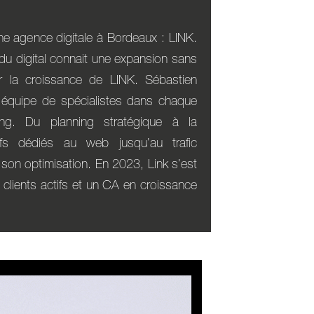
e agence digitale à Bordeaux : LINK.
du digital connait une expansion sans
r la croissance de LINK. Sébastien
 équipe de spécialistes dans chaque
g. Du planning stratégique à la
ifs dédiés au web jusqu’au trafic
on optimisation. En 2023, Link s’est
clients actifs et un CA en croissance