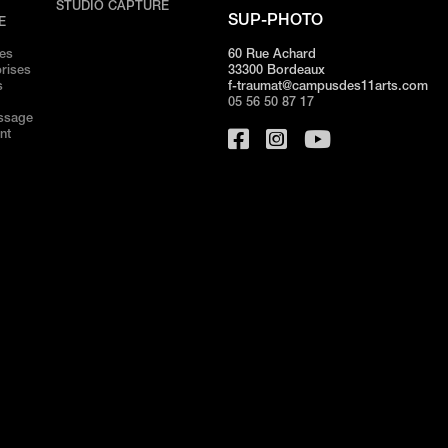
/
STUDIO CAPTURE
SUP-PHOTO
E
ves
60 Rue Achard
rises
33300 Bordeaux
s
f-traumat@campusdes11arts.com
05 56 50 87 17
issage
nt