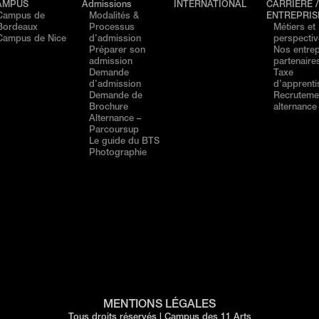
AMPUS
Admissions
INTERNATIONAL
CARRIÈRE 
Campus de
Modalités &
ENTREPRIS
Bordeaux
Processus
Métiers et
Campus de Nice
d’admission
perspecti
Préparer son
Nos entrep
admission
partenaire
Demande
Taxe
d’admission
d’apprent
Demande de
Recruteme
Brochure
alternance
Alternance –
Parcoursup
Le guide du BTS
Photographie
MENTIONS LÉGALES
Tous droits réservés | Campus des 11 Arts