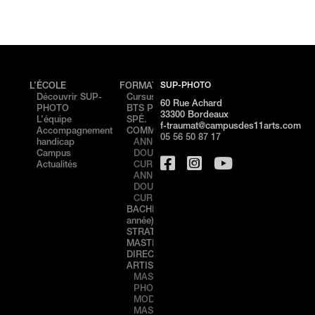
SUP-PHOTO
L’ÉCOLE
FORMATIONS
ÉVÉNEMENTS
CAMP
Découvrir SUP-
Cursus
PORTES
Cam
60 Rue Achard
PHOTO
BTS PHOTO /
OUVERTES –
de
33300 Bordeaux
L’équipe
SPÉ.
NICE
Bord
f-traumat@campusdes11arts.com
Accompagnement
COMMUNICATION
STAGE
Cam
05 56 50 87 17
handicap
ANNÉE 1
DÉCOUVERTE
de N
Campus
DOUBLE
– NICE
Actualités
CURSUS
PORTES
ANNÉE 2
OUVERTES –
DOUBLE
BORDEAUX
CURSUS
STAGE
BACHELOR (3ème
DÉCOUVERTE
année) IMAGE &
– BORDEAUX
STRATÉGIE
MASTÈRE
DIRECTION
ARTISTIQUE 360°
MASTÈRE 1
PHOTO,
MODE & LUXE
MASTÈRE 2