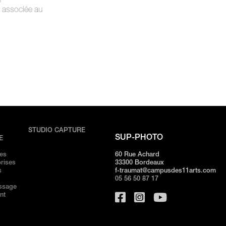
e
 associée au
/
STUDIO CAPTURE
SUP-PHOTO
E
ves
60 Rue Achard
rises
33300 Bordeaux
s
f-traumat@campusdes11arts.com
05 56 50 87 17
issage
nt