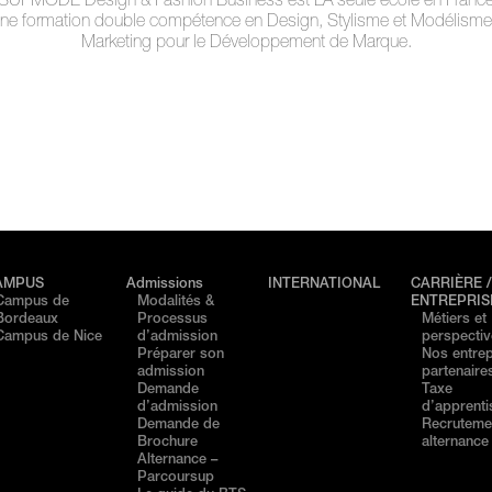
SUPMODE Design & Fashion Business est LA seule école en Franc
une formation double compétence en Design, Stylisme et Modélisme
Marketing pour le Développement de Marque.
AMPUS
Admissions
INTERNATIONAL
CARRIÈRE 
Campus de
Modalités &
ENTREPRIS
Bordeaux
Processus
Métiers et
Campus de Nice
d’admission
perspecti
Préparer son
Nos entrep
admission
partenaire
Demande
Taxe
d’admission
d’apprent
Demande de
Recruteme
Brochure
alternance
Alternance –
Parcoursup