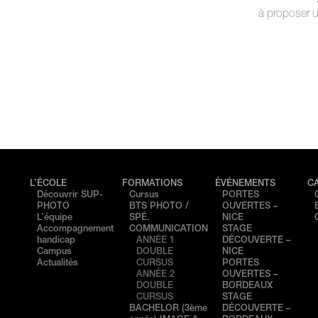
à proposer 
L’ÉCOLE
FORMATIONS
ÉVÉNEMENTS
C
Découvrir SUP-
Cursus
PORTES
PHOTO
BTS PHOTO /
OUVERTES –
L’équipe
SPÉ.
NICE
Accompagnement
COMMUNICATION
STAGE
handicap
ANNÉE 1
DÉCOUVERTE –
Campus
DOUBLE
NICE
Actualités
CURSUS
PORTES
ANNÉE 2
OUVERTES –
DOUBLE
BORDEAUX
CURSUS
STAGE
BACHELOR (3ème
DÉCOUVERTE –