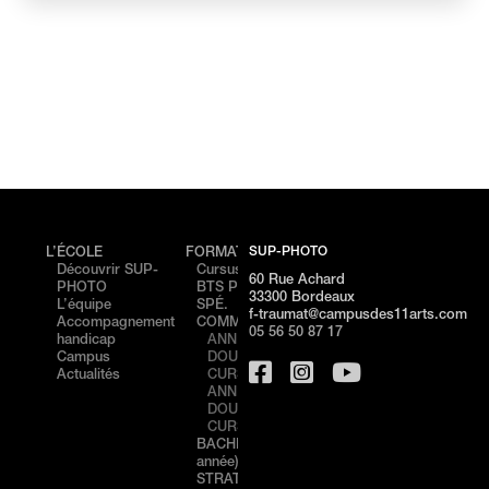
SUP-PHOTO
L’ÉCOLE
FORMATIONS
ÉVÉNEMENTS
CAMP
Découvrir SUP-
Cursus
PORTES
Cam
60 Rue Achard
PHOTO
BTS PHOTO /
OUVERTES –
de
33300 Bordeaux
L’équipe
SPÉ.
NICE
Bord
f-traumat@campusdes11arts.com
Accompagnement
COMMUNICATION
STAGE
Cam
05 56 50 87 17
handicap
ANNÉE 1
DÉCOUVERTE
de N
Campus
DOUBLE
– NICE
Actualités
CURSUS
PORTES
ANNÉE 2
OUVERTES –
DOUBLE
BORDEAUX
CURSUS
STAGE
BACHELOR (3ème
DÉCOUVERTE
année) IMAGE &
– BORDEAUX
STRATÉGIE